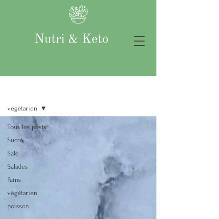
Recettes
végétarien
Tous les posts
Sucré
Salé
Salades
Pains
végétarien
poisson