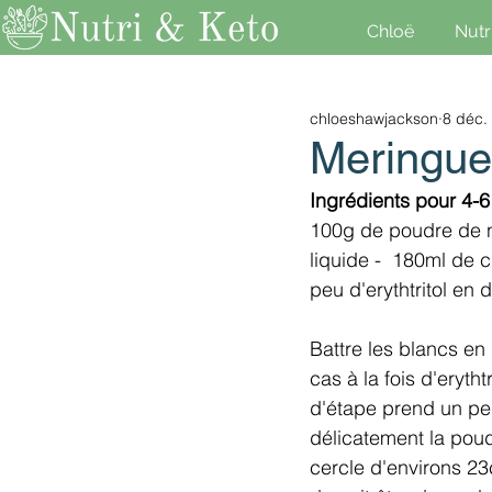
Chloë
Nutr
chloeshawjackson
8 déc.
Meringue 
Ingrédients pour 4-
100g de poudre de no
liquide -  180ml de c
peu d'erythtritol en 
Battre les blancs en
cas à la fois d'eryth
d'étape prend un peu 
délicatement la poud
cercle d'environs 2