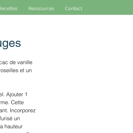
Recettes
Ressources
Contact
ouges
cac de vanille 
oseilles et un 
l. Ajouter 1 
erme. Cette 
ant. Incorporez 
urisé un 
a hauteur 