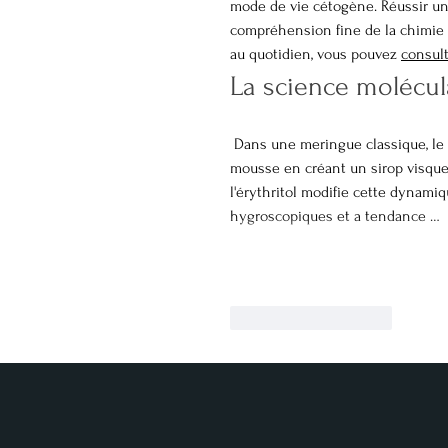
mode de vie cétogène. Réussir un
compréhension fine de la chimie 
au quotidien, vous pouvez 
consult
La science molécul
 Dans une meringue classique, le saccharose ne se contente pas de sucrer ; il stabilise la structure de la 
mousse en créant un sirop visqueux
l'érythritol modifie cette dynamiq
hygroscopiques et a tendance …
J'aime
Répondre