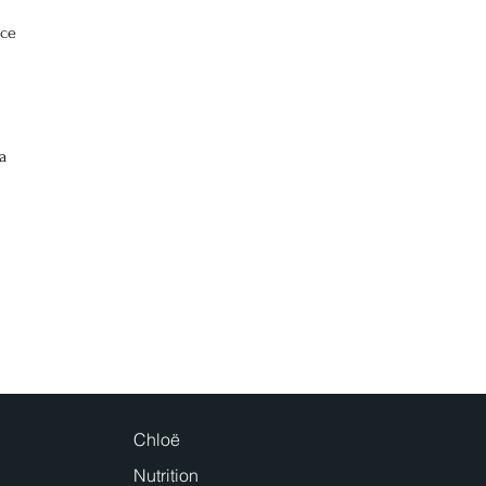
ce 
Chloë
Nutrition