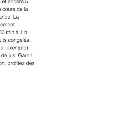
 et encore 5 
u cours de la 
ance. La 
mement. 
30 min à 1 h 
uits congelés. 
par exemple). 
de jus. Garnir 
on, profitez des 