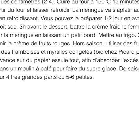
ques centimètres (2-4). Cuire au four à 150°C 15 minutes
ir du four et laisser refroidir. La meringue va s’aplatir a
 en refroidissant. Vous pouvez la préparer 1-2 jour en av
it sec. 3h avant le dessert, battre la crème fraiche fer
 la meringue en laissant un petit bord. Mettre au frigo. 
nir la crème de fruits rouges. Hors saison, utiliser des fr
es framboises et myrtilles congelés (bio chez Picard 
ance sur du papier essuie tout, afin d'absorber l'excès 
dans un moulin à café pour faire du sucre glace. De sais
pour 4 très grandes parts ou 5-6 petites. 