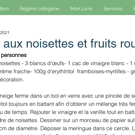
ition
Régime cétogène
Mon Livre
Services
 2021
aux noisettes et fruits r
6 personnes
isettes - 3 blancs d’œufs- 1 cac de vinaigre blanc - 1 
rème fraiche- 100g d'erythtritol  framboises-myrtilles - gr
décoration. 
 neige ferme dans un bol en verre avec une pincée de se
tritol toujours en battant afin d'obtenir un mélange très f
de temps. Rajouter le vinaigre et la vanille tout en batt
re de noisettes. Dessiner sur un morceau de papier sulf
3cm de diamètre. Déposer la meringue dans ce cercle. L